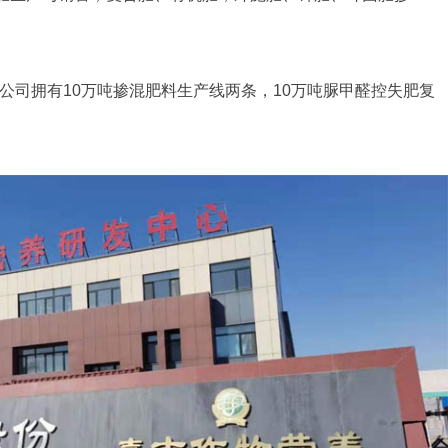
，公司拥有10万吨掺混肥料生产线两条，10万吨脲甲醛控失肥复