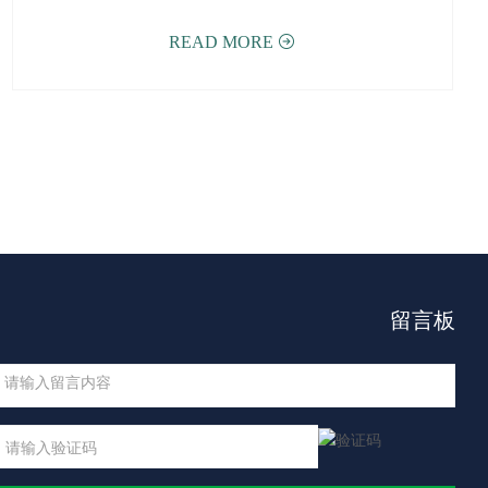
READ MORE

留言板