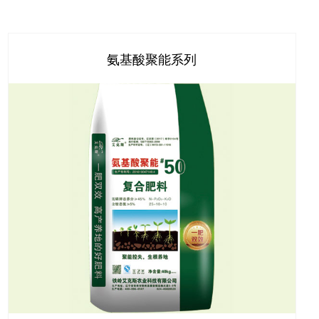

氨基酸聚能系列