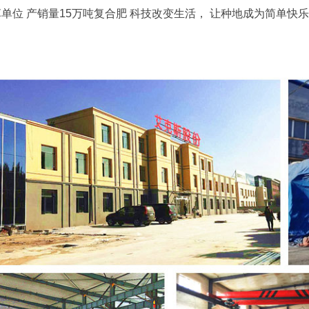
位 产销量15万吨复合肥 科技改变生活， 让种地成为简单快乐