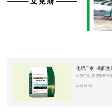
化肥厂家_磷肥微
化肥厂家_磷肥微量元
2022-07-08