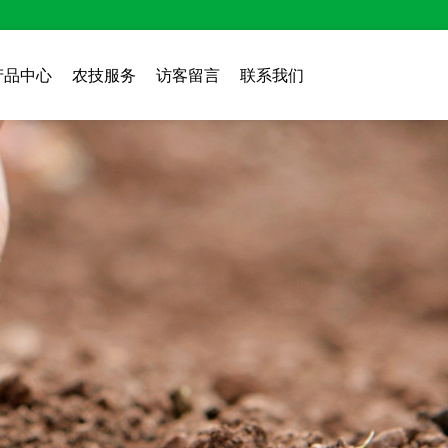
产品中心
农技服务
访客留言
联系我们