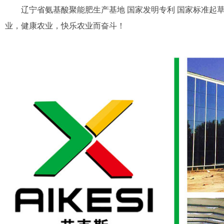
辽宁省氨基酸聚能肥生产基地 国家发明专利 国家标准起草单
业，健康农业，快乐农业而奋斗！