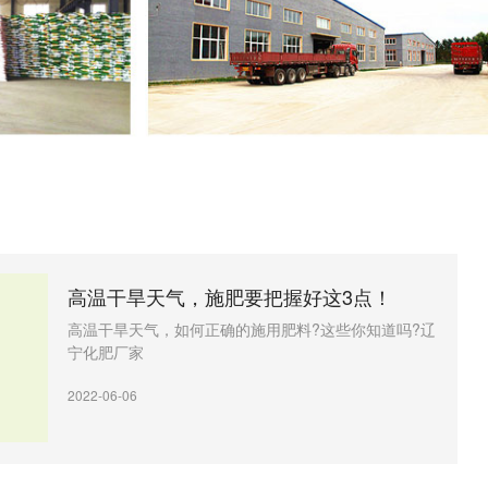
高温干旱天气，施肥要把握好这3点！
高温干旱天气，如何正确的施用肥料?这些你知道吗?辽
宁化肥厂家
2022-06-06